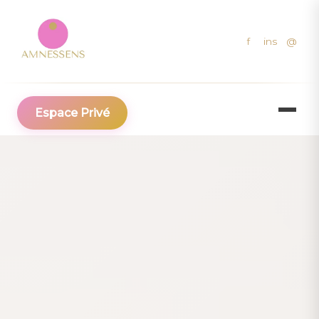
f
ins
@
Aller
Espace Privé
au
contenu
principal